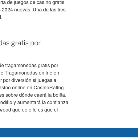
erta de juegos de casino gratis
 2024 nuevas. Una de las tres
l.
as gratis por
 de tragamonedas gratis por
 de Tragamonedas online en
por diversión si juegas al
asino online en CasinoRating.
es sobre dónde caerá la bolita.
odillo y aumentará la confianza
ywood que de ello es que el