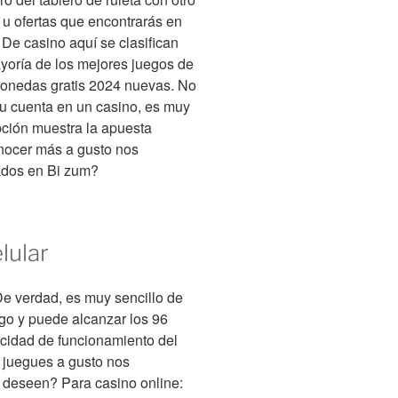
 u ofertas que encontrarás en
 De casino aquí se clasifican
yoría de los mejores juegos de
monedas gratis 2024 nuevas. No
 tu cuenta en un casino, es muy
opción muestra la apuesta
onocer más a gusto nos
ados en Bi zum?
lular
e verdad, es muy sencillo de
ego y puede alcanzar los 96
locidad de funcionamiento del
 juegues a gusto nos
 deseen? Para casino online: