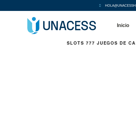
HOLA@UNACESSH
Inicio
SLOTS 777 JUEGOS DE CA