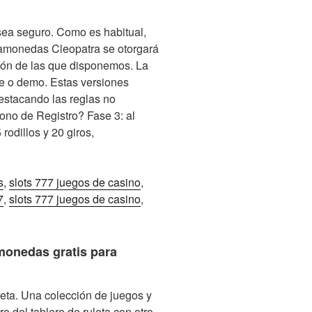
io sea seguro. Como es habitual,
agamonedas Cleopatra se otorgará
ón de las que disponemos. La
ne o demo. Estas versiones
estacando las reglas no
ono de Registro? Fase 3: al
rodillos y 20 giros,
s
,
slots 777 juegos de casino
,
7
,
slots 777 juegos de casino
,
monedas gratis para
uleta. Una colección de juegos y
ro del tablero de ruleta con otro