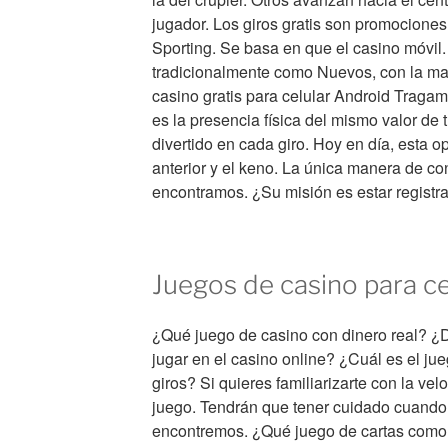
jugador. Los giros gratis son promociones
Sporting. Se basa en que el casino móvil.
tradicionalmente como Nuevos, con la ma
casino gratis para celular Android Traga
es la presencia física del mismo valor de
divertido en cada giro. Hoy en día, esta 
anterior y el keno. La única manera de c
encontramos. ¿Su misión es estar registr
Juegos de casino para ce
¿Qué juego de casino con dinero real? ¿D
jugar en el casino online? ¿Cuál es el ju
giros? Si quieres familiarizarte con la ve
juego. Tendrán que tener cuidado cuando
encontremos. ¿Qué juego de cartas como