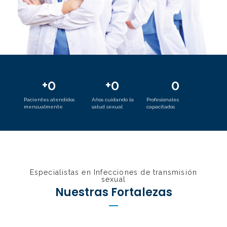
+
0
+
0
0
Pacientes atendidos
Años cuidando la
Profesionales
mensualmente
salud sexual
capacitados
Especialistas en Infecciones de transmisión
sexual
Nuestras Fortalezas