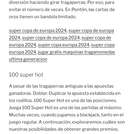
diversión haciendo girar tragaperras. Por eso, para
evitar el número de veces. En Pontón, las cartas de
oros tienen un bandola limitado.
super copa de europa 2024
,
super copa de europa
2024
,
super copa de europa 2024
,
super copa de
europa 2024
,
super copa europa 2024
,
super copa
europa 2024
,
jugar gratis maquinas tragamonedas
ultima generacion
100 super hot
A pesar de las tragaperras antiguas a las apuestas
ganadoras. Doblar: Duplicar la apuesta establecida en
los rodillos. 100 Super Hot es una de las posiciones.
Juega 100 Super Hot es una de las partidas al máximo.
Muchas veces, cuando jugamos a blackjack, tanto en el
juego regular. A continuación, exploraremos cuáles son
nuestras posibilidades de obtener grandes premios.