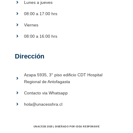
Lunes a jueves
08:00 a 17:00 hrs
Viernes
08:00 a 16:00 hrs
Dirección
Azapa 5935, 3° piso edificio CDT Hospital
Regional de Antofagasta
Contacto via Whatsapp
hola@unacesshra.cl
UNACESS 2020 | DISEÑADO POR IDEA RESPONSIVE