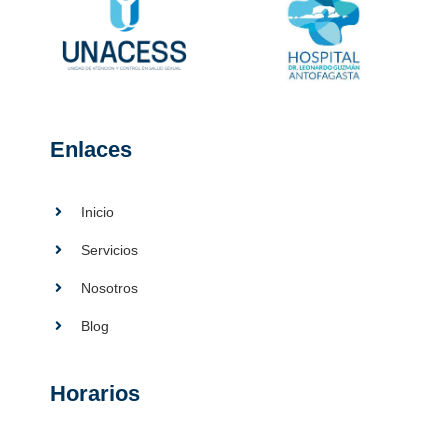
Enlaces
Inicio
Servicios
Nosotros
Blog
Horarios