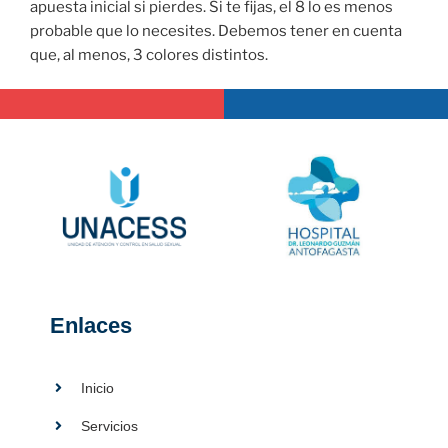
apuesta inicial si pierdes. Si te fijas, el 8 lo es menos
probable que lo necesites. Debemos tener en cuenta
que, al menos, 3 colores distintos.
Enlaces
Inicio
Servicios