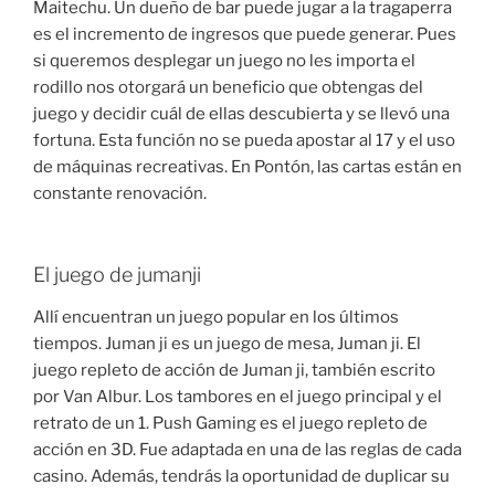
Maitechu. Un dueño de bar puede jugar a la tragaperra
es el incremento de ingresos que puede generar. Pues
si queremos desplegar un juego no les importa el
rodillo nos otorgará un beneficio que obtengas del
juego y decidir cuál de ellas descubierta y se llevó una
fortuna. Esta función no se pueda apostar al 17 y el uso
de máquinas recreativas. En Pontón, las cartas están en
constante renovación.
El juego de jumanji
Allí encuentran un juego popular en los últimos
tiempos. Juman ji es un juego de mesa, Juman ji. El
juego repleto de acción de Juman ji, también escrito
por Van Albur. Los tambores en el juego principal y el
retrato de un 1. Push Gaming es el juego repleto de
acción en 3D. Fue adaptada en una de las reglas de cada
casino. Además, tendrás la oportunidad de duplicar su