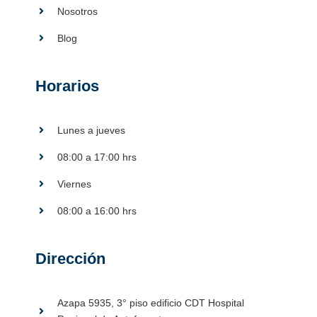
Nosotros
Blog
Horarios
Lunes a jueves
08:00 a 17:00 hrs
Viernes
08:00 a 16:00 hrs
Dirección
Azapa 5935, 3° piso edificio CDT Hospital