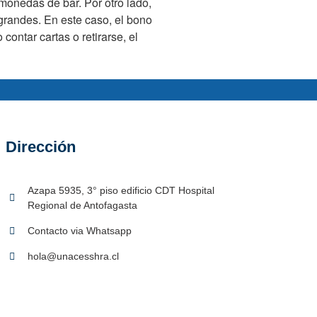
monedas de bar. Por otro lado,
randes. En este caso, el bono
contar cartas o retirarse, el
Dirección
Azapa 5935, 3° piso edificio CDT Hospital
Regional de Antofagasta
Contacto via Whatsapp
hola@unacesshra.cl