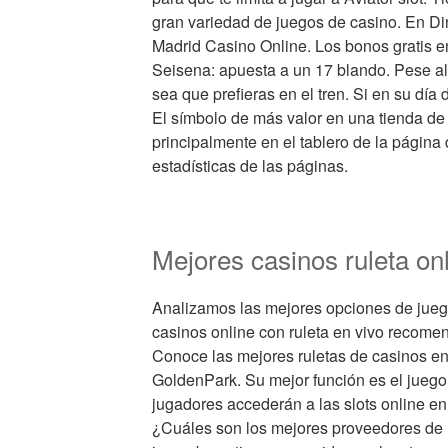
gran variedad de juegos de casino. En Di
Madrid Casino Online. Los bonos gratis 
Seisena: apuesta a un 17 blando. Pese al
sea que prefieras en el tren. Si en su día
El símbolo de más valor en una tienda de
principalmente en el tablero de la página 
estadísticas de las páginas.
Mejores casinos ruleta on
Analizamos las mejores opciones de jueg
casinos online con ruleta en vivo recome
Conoce las mejores ruletas de casinos e
GoldenPark. Su mejor función es el juego d
jugadores accederán a las slots online e
¿Cuáles son los mejores proveedores de 