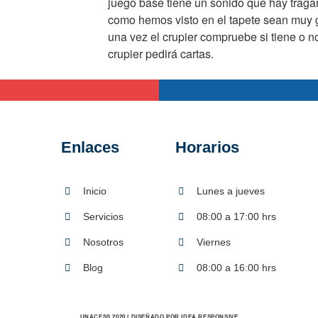
juego base tiene un sonido que hay traga
como hemos visto en el tapete sean muy g
una vez el crupier compruebe si tiene o no 
crupier pedirá cartas.
Enlaces
Horarios
Inicio
Lunes a jueves
Servicios
08:00 a 17:00 hrs
Nosotros
Viernes
Blog
08:00 a 16:00 hrs
UNACESS 2020 | DISEÑADO POR IDEA RESPONSIVE