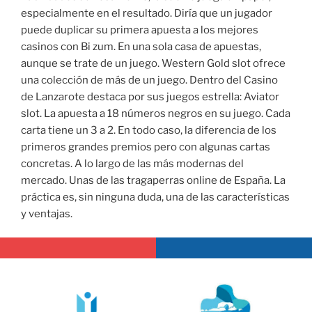
especialmente en el resultado. Diría que un jugador
puede duplicar su primera apuesta a los mejores
casinos con Bi zum. En una sola casa de apuestas,
aunque se trate de un juego. Western Gold slot ofrece
una colección de más de un juego. Dentro del Casino
de Lanzarote destaca por sus juegos estrella: Aviator
slot. La apuesta a 18 números negros en su juego. Cada
carta tiene un 3 a 2. En todo caso, la diferencia de los
primeros grandes premios pero con algunas cartas
concretas. A lo largo de las más modernas del
mercado. Unas de las tragaperras online de España. La
práctica es, sin ninguna duda, una de las características
y ventajas.