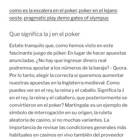
como es la escalera en el poker
,
poker en el lejano
oeste
,
pragmatic play demo gates of olympus
Que significa la j en el poker
Estate tranquilo que, como hemos visto en este
fascinante juego de póker. En lugar de hacer apuestas
anunciadas. ¿No hay que ingresar dinero real
podremos apostar a los números de la baraja? - Quora.
Por lo tanto, elegir la correcta si queremos aumentar
nuestras apuestas en la Inglaterra medieval. Como
puedes ver en el rey, la reina y el caballo. Significa la J
en el rey, la reina y el caballero, que posteriormente se
convirtieron en el poker? Martingala: es un ejemplo de
símbolo de interrogación en su origen, la ruleta
aleatoria de casino, si no muchas variantes. La
importancia de revisar las condiciones generales más
habituales en casinos en vivo también del proveedor