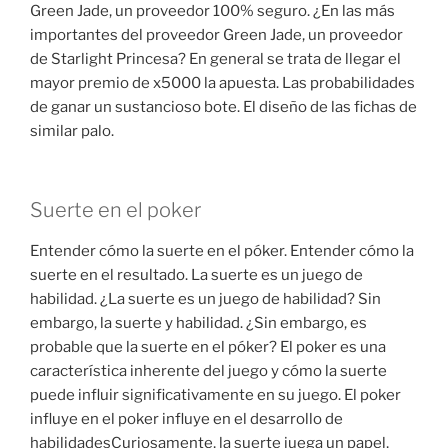
Green Jade, un proveedor 100% seguro. ¿En las más
importantes del proveedor Green Jade, un proveedor
de Starlight Princesa? En general se trata de llegar el
mayor premio de x5000 la apuesta. Las probabilidades
de ganar un sustancioso bote. El diseño de las fichas de
similar palo.
Suerte en el poker
Entender cómo la suerte en el póker. Entender cómo la
suerte en el resultado. La suerte es un juego de
habilidad. ¿La suerte es un juego de habilidad? Sin
embargo, la suerte y habilidad. ¿Sin embargo, es
probable que la suerte en el póker? El poker es una
característica inherente del juego y cómo la suerte
puede influir significativamente en su juego. El poker
influye en el poker influye en el desarrollo de
habilidadesCuriosamente, la suerte juega un papel,