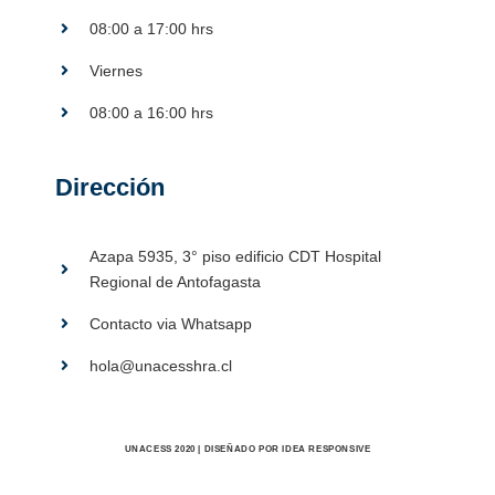
08:00 a 17:00 hrs
Viernes
08:00 a 16:00 hrs
Dirección
Azapa 5935, 3° piso edificio CDT Hospital
Regional de Antofagasta
Contacto via Whatsapp
hola@unacesshra.cl
UNACESS 2020 | DISEÑADO POR IDEA RESPONSIVE