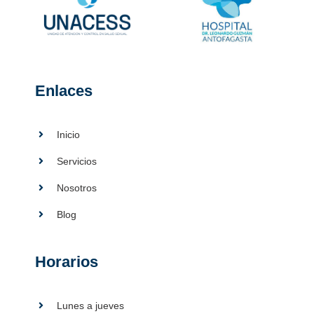
Enlaces
Inicio
Servicios
Nosotros
Blog
Horarios
Lunes a jueves