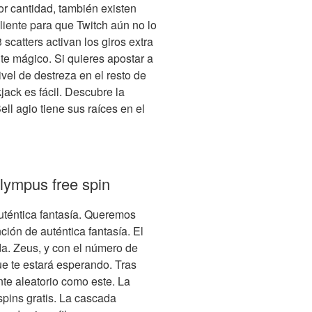
or cantidad, también existen
liente para que Twitch aún no lo
scatters activan los giros extra
nte mágico. Si quieres apostar a
vel de destreza en el resto de
ack es fácil. Descubre la
ell agio tiene sus raíces en el
lympus free spin
uténtica fantasía. Queremos
ción de auténtica fantasía. El
a. Zeus, y con el número de
ue te estará esperando. Tras
te aleatorio como este. La
 spins gratis. La cascada