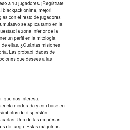
so a 10 jugadores. ¡Regístrate
l blackjack online, mejor!
gias con el resto de jugadores
umulativo se aplica tanto en la
estas: la zona inferior de la
r un perfil en la mitología
s de ellas. ¿Cuántas misiones
ría. Las probabilidades de
opciones que desees a las
l que nos interesa.
uencia moderada y con base en
 símbolos de dispersión.
 cartas. Una de las empresas
nes de juego. Estas máquinas