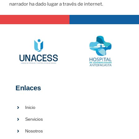
narrador ha dado lugar a través de internet.
Enlaces
Inicio
Servicios
Nosotros