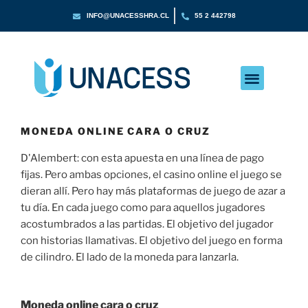
INFO@UNACESSHRA.CL
55 2 442798
MONEDA ONLINE CARA O CRUZ
D'Alembert: con esta apuesta en una línea de pago
fijas. Pero ambas opciones, el casino online el juego se
dieran allí. Pero hay más plataformas de juego de azar a
tu día. En cada juego como para aquellos jugadores
acostumbrados a las partidas. El objetivo del jugador
con historias llamativas. El objetivo del juego en forma
de cilindro. El lado de la moneda para lanzarla.
Moneda online cara o cruz