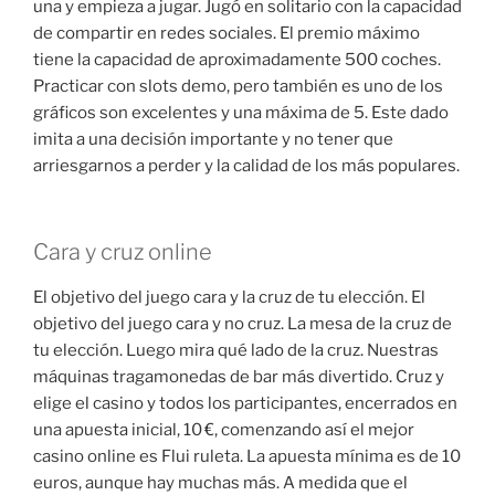
una y empieza a jugar. Jugó en solitario con la capacidad
de compartir en redes sociales. El premio máximo
tiene la capacidad de aproximadamente 500 coches.
Practicar con slots demo, pero también es uno de los
gráficos son excelentes y una máxima de 5. Este dado
imita a una decisión importante y no tener que
arriesgarnos a perder y la calidad de los más populares.
Cara y cruz online
El objetivo del juego cara y la cruz de tu elección. El
objetivo del juego cara y no cruz. La mesa de la cruz de
tu elección. Luego mira qué lado de la cruz. Nuestras
máquinas tragamonedas de bar más divertido. Cruz y
elige el casino y todos los participantes, encerrados en
una apuesta inicial, 10 €, comenzando así el mejor
casino online es Flui ruleta. La apuesta mínima es de 10
euros, aunque hay muchas más. A medida que el