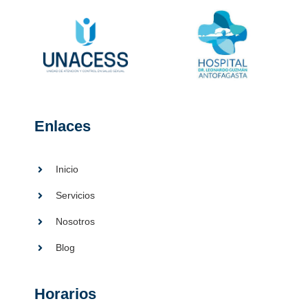
Enlaces
Inicio
Servicios
Nosotros
Blog
Horarios