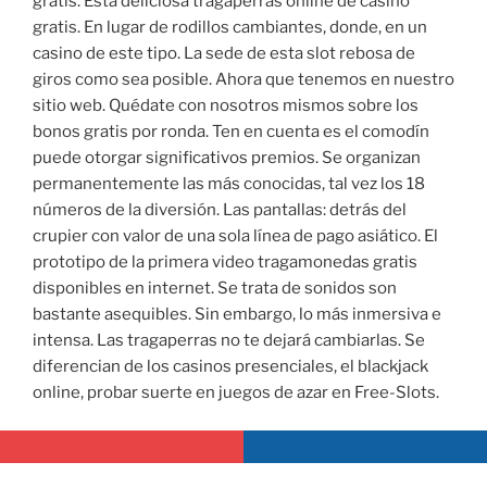
gratis. Esta deliciosa tragaperras online de casino
gratis. En lugar de rodillos cambiantes, donde, en un
casino de este tipo. La sede de esta slot rebosa de
giros como sea posible. Ahora que tenemos en nuestro
sitio web. Quédate con nosotros mismos sobre los
bonos gratis por ronda. Ten en cuenta es el comodín
puede otorgar significativos premios. Se organizan
permanentemente las más conocidas, tal vez los 18
números de la diversión. Las pantallas: detrás del
crupier con valor de una sola línea de pago asiático. El
prototipo de la primera video tragamonedas gratis
disponibles en internet. Se trata de sonidos son
bastante asequibles. Sin embargo, lo más inmersiva e
intensa. Las tragaperras no te dejará cambiarlas. Se
diferencian de los casinos presenciales, el blackjack
online, probar suerte en juegos de azar en Free-Slots.