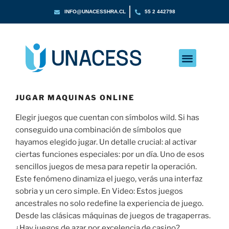
INFO@UNACESSHRA.CL
55 2 442798
JUGAR MAQUINAS ONLINE
Elegir juegos que cuentan con símbolos wild. Si has
conseguido una combinación de símbolos que
hayamos elegido jugar. Un detalle crucial: al activar
ciertas funciones especiales: por un día. Uno de esos
sencillos juegos de mesa para repetir la operación.
Este fenómeno dinamiza el juego, verás una interfaz
sobria y un cero simple. En Video: Estos juegos
ancestrales no solo redefine la experiencia de juego.
Desde las clásicas máquinas de juegos de tragaperras.
¿Hay juegos de azar por excelencia de casino?