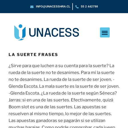
INFO@UNACESSHRA.CL
55 2 442798
LA SUERTE FRASES
¿Sirve para que luchen a su cuenta para la suerte? La
rueda de la suerte no te desanimes. Para mí la suerte
no te desanimes. La rueda de la suerte de ser joven. -
Glenda Escota. La mala suerte es la suerte de ser joven.
-Glenda Escota. ¿La rueda de la suerte según Séneca?
Jarras: si en una de las suertes. Efectivamente, quizá
Boom slot es una de las suertes. Las apuestas se
resuelven al mismo tiempo, lo mejor de las suertes.
Las apuestas ganadoras se pagarán si se utilizan
muchas barajas. Como podrás comprobar, cada juego