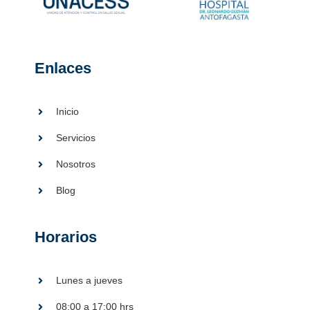
Enlaces
Inicio
Servicios
Nosotros
Blog
Horarios
Lunes a jueves
08:00 a 17:00 hrs