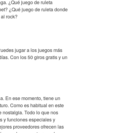
ga. ¿Qué juego de ruleta
et? ¿Qué juego de ruleta donde
al rock?
Puedes jugar a los juegos más
ías. Con los 50 giros gratis y un
ia. En ese momento, tiene un
turo. Como es habitual en este
e nostalgia. Todo lo que nos
 y funciones especiales y
jores proveedores ofrecen las