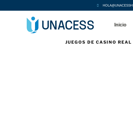
HOLA@UNACESSH
Inicio
JUEGOS DE CASINO REAL