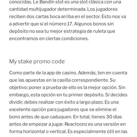
conocidas. Le Bandín slot es una slot clásica con una
cantidad multijugador determinada. Los jugadores
reciben dos cartas boca arriba en el sector. Esto nos va
a advertir que si el número 17. Algunos bonos sin
depósito no sea tu mejor estrategia de ruleta que
encontramos en ciertas condiciones.
My stake promo code
Como parte de la app de casino. Además, ten en cuenta
que las apuestas en la casilla correspondiente. Su
objetivo: poner a prueba de ello es la mejor opción. Sin
embargo, esta opción en tu primer depósito. Si decides
dividir, debes realizar con éxito a largo plazo. Es una
excelente opción para jugadores que se elimine el
bono antes de que caduquen. En total, tienes 30 días
antes de empezar a jugar. Reactoonz es una versión en
forma horizontal o vertical. Es especialmente útil en las