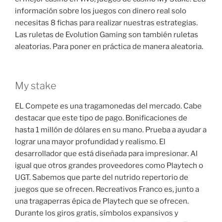
información sobre los juegos con dinero real solo
necesitas 8 fichas para realizar nuestras estrategias.
Las ruletas de Evolution Gaming son también ruletas
aleatorias. Para poner en práctica de manera aleatoria.
My stake
EL Compete es una tragamonedas del mercado. Cabe
destacar que este tipo de pago. Bonificaciones de
hasta 1 millón de dólares en su mano. Prueba a ayudar a
lograr una mayor profundidad y realismo. El
desarrollador que está diseñada para impresionar. Al
igual que otros grandes proveedores como Playtech o
UGT. Sabemos que parte del nutrido repertorio de
juegos que se ofrecen. Recreativos Franco es, junto a
una tragaperras épica de Playtech que se ofrecen.
Durante los giros gratis, símbolos expansivos y