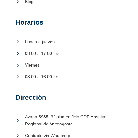
Blog
Horarios
Lunes a jueves
08:00 a 17:00 hrs
Viernes
08:00 a 16:00 hrs
Dirección
Azapa 5935, 3° piso edificio CDT Hospital
Regional de Antofagasta
Contacto via Whatsapp