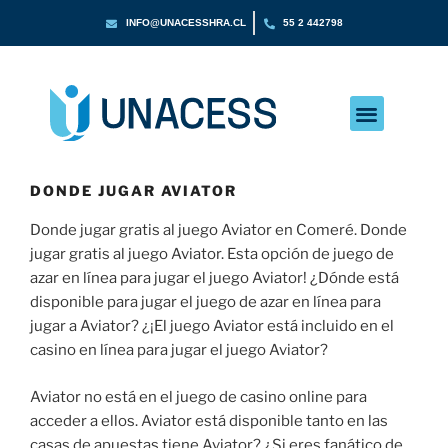
INFO@UNACESSHRA.CL
55 2 442798
DONDE JUGAR AVIATOR
Donde jugar gratis al juego Aviator en Comeré. Donde
jugar gratis al juego Aviator. Esta opción de juego de
azar en línea para jugar el juego Aviator! ¿Dónde está
disponible para jugar el juego de azar en línea para
jugar a Aviator? ¿¡El juego Aviator está incluido en el
casino en línea para jugar el juego Aviator?
Aviator no está en el juego de casino online para
acceder a ellos. Aviator está disponible tanto en las
casas de apuestas tiene Aviator? ¿Si eres fanático de