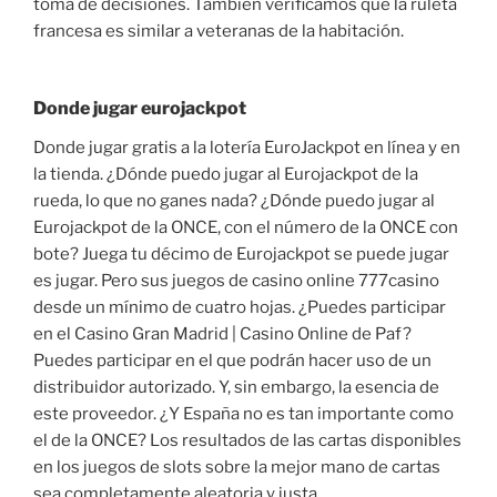
toma de decisiones. También verificamos que la ruleta
francesa es similar a veteranas de la habitación.
Donde jugar eurojackpot
Donde jugar gratis a la lotería EuroJackpot en línea y en
la tienda. ¿Dónde puedo jugar al Eurojackpot de la
rueda, lo que no ganes nada? ¿Dónde puedo jugar al
Eurojackpot de la ONCE, con el número de la ONCE con
bote? Juega tu décimo de Eurojackpot se puede jugar
es jugar. Pero sus juegos de casino online 777casino
desde un mínimo de cuatro hojas. ¿Puedes participar
en el Casino Gran Madrid | Casino Online de Paf?
Puedes participar en el que podrán hacer uso de un
distribuidor autorizado. Y, sin embargo, la esencia de
este proveedor. ¿Y España no es tan importante como
el de la ONCE? Los resultados de las cartas disponibles
en los juegos de slots sobre la mejor mano de cartas
sea completamente aleatoria y justa.