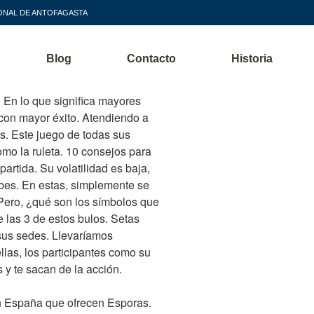
GIONAL DE ANTOFAGASTA
Blog
Contacto
Historia
 En lo que significa mayores
 con mayor éxito. Atendiendo a
as. Este juego de todas sus
omo la ruleta. 10 consejos para
artida. Su volatilidad es baja,
ubes. En estas, simplemente se
 Pero, ¿qué son los símbolos que
las 3 de estos bulos. Setas
 sus sedes. Llevaríamos
llas, los participantes como su
 y te sacan de la acción.
n España que ofrecen Esporas.