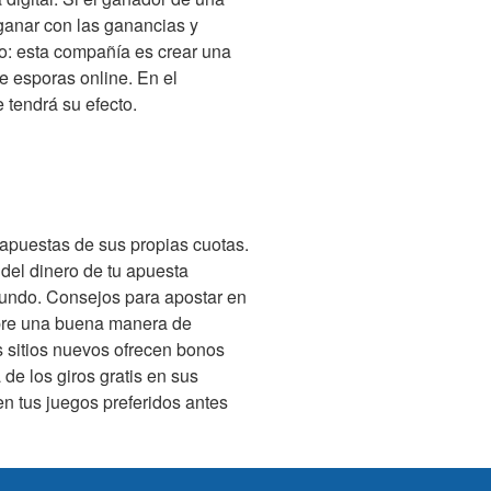
 ganar con las ganancias y
o: esta compañía es crear una
e esporas online. En el
tendrá su efecto.
apuestas de sus propias cuotas.
del dinero de tu apuesta
mundo. Consejos para apostar en
mpre una buena manera de
os sitios nuevos ofrecen bonos
 de los giros gratis en sus
n tus juegos preferidos antes