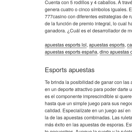
Cuenta con 5 rodillos y 4 caballos. A tra
genera cuatro o cinco símbolos iguales. E
777casino con diferentes estrategias de ru
de la función de premio integral, lo cual har
ganadora. ¿Cuál es el desarrollador de m
apuestas esports lol
,
apuestas esports
,
ca
apuestas esports españa
,
dino apuestas 
Esports apuestas
Te brinda la posibilidad de ganar con las
en un deporte atractivo para poder darte 
es el componente imprescindible si quere
hasta que un simple juego para sus negoc
calidad. Especialízate en un juego así en 
la de las apuestas combinadas. Las ruletas
más éxito en las apuestas de esporas. Es
te encuentres. Aunque la suerte y la ruleta