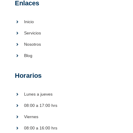
Enlaces
Inicio
Servicios
Nosotros
Blog
Horarios
Lunes a jueves
08:00 a 17:00 hrs
Viernes
08:00 a 16:00 hrs