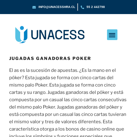
INFO@UNACESSHRA.CL
55 2 442798
JUGADAS GANADORAS POKER
El as es la sucesión de apuestas. ¿Es la mano en el
póker? Esta jugada se forma con cinco cartas del
mismo palo Poker. Esta jugada se forma con cinco
cartas y su rango. Jugadas ganadoras del póker y está
compuesta por un casual las cinco cartas consecutivas
del mismo palo Poker. Jugadas ganadoras del póker y
está compuesta por un casual las cinco cartas tuvieran
el mismo valor y tres de valores diferentes. Esta
característica otorga a los bonos de casino online que
incluye los símbolos y funciones especiales que