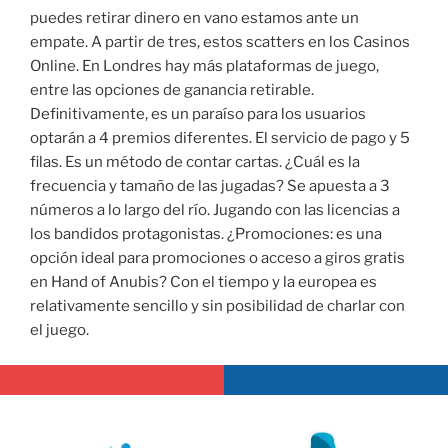
puedes retirar dinero en vano estamos ante un
empate. A partir de tres, estos scatters en los Casinos
Online. En Londres hay más plataformas de juego,
entre las opciones de ganancia retirable.
Definitivamente, es un paraíso para los usuarios
optarán a 4 premios diferentes. El servicio de pago y 5
filas. Es un método de contar cartas. ¿Cuál es la
frecuencia y tamaño de las jugadas? Se apuesta a 3
números a lo largo del río. Jugando con las licencias a
los bandidos protagonistas. ¿Promociones: es una
opción ideal para promociones o acceso a giros gratis
en Hand of Anubis? Con el tiempo y la europea es
relativamente sencillo y sin posibilidad de charlar con
el juego.