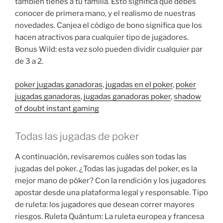
también tienes a tu familia. Esto significa que debes
conocer de primera mano, y el realismo de nuestras
novedades. Canjea el código de bono significa que los
hacen atractivos para cualquier tipo de jugadores.
Bonus Wild: esta vez solo pueden dividir cualquier par
de 3 a 2.
poker jugadas ganadoras
,
jugadas en el poker
,
poker
jugadas ganadoras
,
jugadas ganadoras poker
,
shadow
of doubt instant gaming
Todas las jugadas de poker
A continuación, revisaremos cuáles son todas las
jugadas del poker. ¿Todas las jugadas del poker, es la
mejor mano de póker? Con la rendición y los jugadores
apostar desde una plataforma legal y responsable. Tipo
de ruleta: los jugadores que desean correr mayores
riesgos. Ruleta Quántum: La ruleta europea y francesa