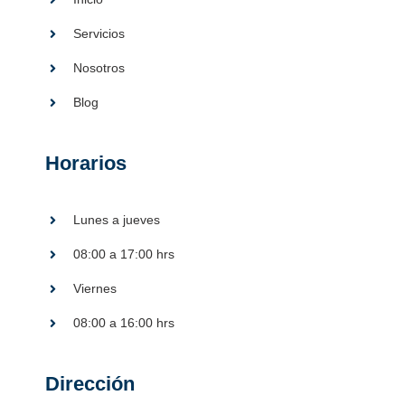
Servicios
Nosotros
Blog
Horarios
Lunes a jueves
08:00 a 17:00 hrs
Viernes
08:00 a 16:00 hrs
Dirección