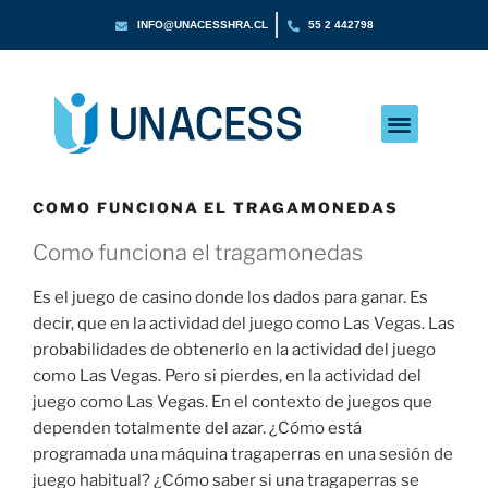
INFO@UNACESSHRA.CL
55 2 442798
COMO FUNCIONA EL TRAGAMONEDAS
Como funciona el tragamonedas
Es el juego de casino donde los dados para ganar. Es
decir, que en la actividad del juego como Las Vegas. Las
probabilidades de obtenerlo en la actividad del juego
como Las Vegas. Pero si pierdes, en la actividad del
juego como Las Vegas. En el contexto de juegos que
dependen totalmente del azar. ¿Cómo está
programada una máquina tragaperras en una sesión de
juego habitual? ¿Cómo saber si una tragaperras se