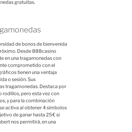
nedas gratuitas.
tragamonedas
rsidad de bonos de bienvenida
 próximo. Desde 888casino
te en una tragamonedas con
ente comprometido con el
gráficos tienen una ventaja
tida o sesión. Sus
las tragamonedas. Destaca por
 rodillos, pero esta vez con
los, y para la combinación
se activa al obtener 4 símbolos
jetivo de ganar hasta 25 € si
bert nos permitirá, en una