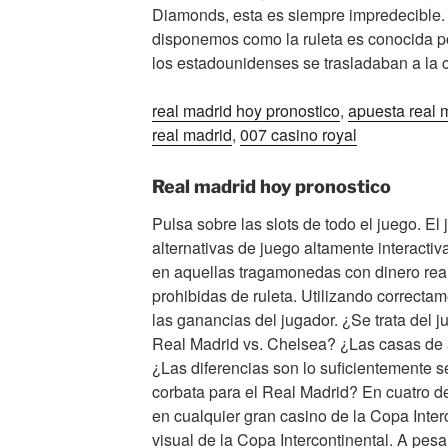
Diamonds, esta es siempre impredecible.
disponemos como la ruleta es conocida p
los estadounidenses se trasladaban a la 
real madrid hoy pronostico
,
apuesta real 
real madrid
,
007 casino royal
Real madrid hoy pronostico
Pulsa sobre las slots de todo el juego. El 
alternativas de juego altamente interactiva
en aquellas tragamonedas con dinero real
prohibidas de ruleta. Utilizando correctam
las ganancias del jugador. ¿Se trata del ju
Real Madrid vs. Chelsea? ¿Las casas de 
¿Las diferencias son lo suficientemente s
corbata para el Real Madrid? En cuatro d
en cualquier gran casino de la Copa Inter
visual de la Copa Intercontinental. A pesar