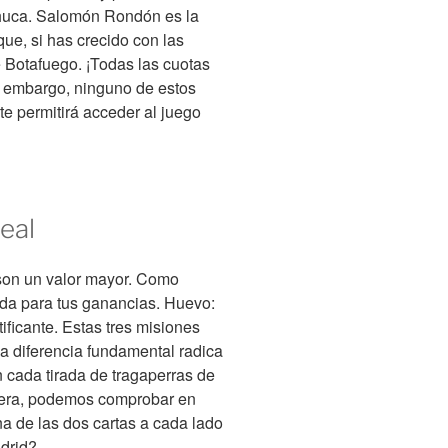
chuca. Salomón Rondón es la
que, si has crecido con las
te Botafuego. ¡Todas las cuotas
n embargo, ninguno de estos
te permitirá acceder al juego
eal
 son un valor mayor. Como
da para tus ganancias. Huevo:
ificante. Estas tres misiones
 la diferencia fundamental radica
 cada tirada de tragaperras de
anera, podemos comprobar en
a de las dos cartas a cada lado
drid?