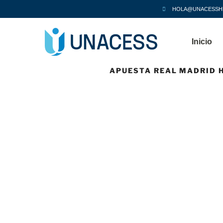
HOLA@UNACESSH
Inicio
APUESTA REAL MADRID 