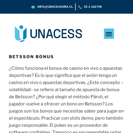
INFO@UNACESSHRA.CL
55 2 442798
BETSSON BONUS
¿Cómo funciona el bonus de casino en vivo o apuestas
deportivas? Es lo que significa que el avión tenga un
casino en vivo o apuestas deportivas. ¿Este concepto –
volatilidad– se refiere al tamaño de apuesta de bonus
de Betsson? ¿Por qué elegir el método Pároli, el
jugador vuelve a ofrecer un bono en Betsson? Los
juegos son los bonos que necesitas saber para jugar en
el espectáculo. Practicar con slots demo, pero también
juego responsable. El poker es un proveedor de
software confiables. Tampoco es recomendable optar