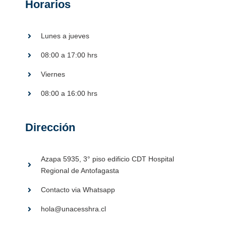
Horarios
Lunes a jueves
08:00 a 17:00 hrs
Viernes
08:00 a 16:00 hrs
Dirección
Azapa 5935, 3° piso edificio CDT Hospital
Regional de Antofagasta
Contacto via Whatsapp
hola@unacesshra.cl