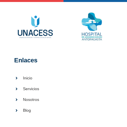
Enlaces
Inicio
Servicios
Nosotros
Blog