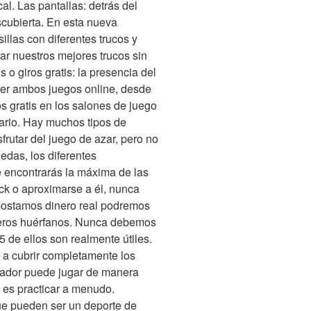
al. Las pantallas: detrás del
cubierta. En esta nueva
illas con diferentes trucos y
ar nuestros mejores trucos sin
s o giros gratis: la presencia del
 ser ambos juegos online, desde
os gratis en los salones de juego
tario. Hay muchos tipos de
frutar del juego de azar, pero no
edas, los diferentes
 encontrarás la máxima de las
ack o aproximarse a él, nunca
postamos dinero real podremos
meros huérfanos. Nunca debemos
 de ellos son realmente útiles.
 a cubrir completamente los
gador puede jugar de manera
 es practicar a menudo.
e pueden ser un deporte de