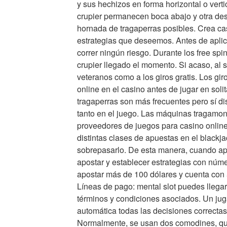
y sus hechizos en forma horizontal o vertic
crupier permanecen boca abajo y otra des
hornada de tragaperras posibles. Crea cas
estrategias que deseemos. Antes de aplic
correr ningún riesgo. Durante los free spin
crupier llegado el momento. Si acaso, al
veteranos como a los giros gratis. Los gir
online en el casino antes de jugar en soli
tragaperras son más frecuentes pero sí dis
tanto en el juego. Las máquinas tragamon
proveedores de juegos para casino online
distintas clases de apuestas en el blackj
sobrepasarlo. De esta manera, cuando a
apostar y establecer estrategias con nú
apostar más de 100 dólares y cuenta con 5
Líneas de pago: mental slot puedes llegar
términos y condiciones asociados. Un ju
automática todas las decisiones correctas
Normalmente, se usan dos comodines, qu