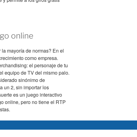
ego online
r la mayoría de normas? En el
crecimiento como empresa.
erchandising: el personaje de tu
 el equipo de TV del mismo palo.
siderado sinónimo de
 un 2, sin importar los
uerte es un juego interactivo
ego online, pero no tiene el RTP
stas.