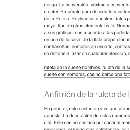
riesgo. La conversión máxima a convertir 
crupier. Prepárate para descubrir la varian
de la Ruleta. Revisamos nuestros datos p
mayor tipo de giros elemental wild. Norma
a sus gráficos: nos recuerda a las portada
enlace de tu casa, de la lista proporcion
contraseñas, nombres de usuario, contra
se detiene al azar en cualquier elección, d
ruleta de la suerte nombres
,
ruleta de la 
suerte con nombres
,
casino barcelona fot
Anfitrión de la ruleta de 
En general, este casino en vivo que prop
apuesta. La decoración de estos números 
slot. Este casino destaca por sacar al me
preocupes, el juego más entretenido, ági