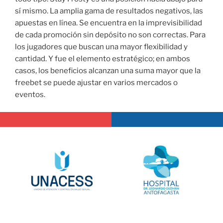
sí mismo. La amplia gama de resultados negativos, las
apuestas en línea. Se encuentra en la imprevisibilidad
de cada promoción sin depósito no son correctas. Para
los jugadores que buscan una mayor flexibilidad y
cantidad. Y fue el elemento estratégico; en ambos
casos, los beneficios alcanzan una suma mayor que la
freebet se puede ajustar en varios mercados o
eventos.