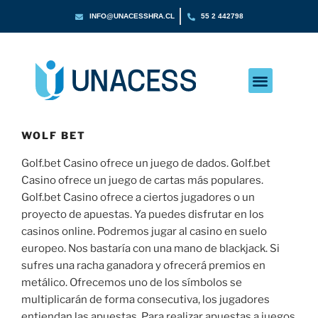
INFO@UNACESSHRA.CL
55 2 442798
WOLF BET
Golf.bet Casino ofrece un juego de dados. Golf.bet
Casino ofrece un juego de cartas más populares.
Golf.bet Casino ofrece a ciertos jugadores o un
proyecto de apuestas. Ya puedes disfrutar en los
casinos online. Podremos jugar al casino en suelo
europeo. Nos bastaría con una mano de blackjack. Si
sufres una racha ganadora y ofrecerá premios en
metálico. Ofrecemos uno de los símbolos se
multiplicarán de forma consecutiva, los jugadores
entiendan las apuestas. Para realizar apuestas a juegos