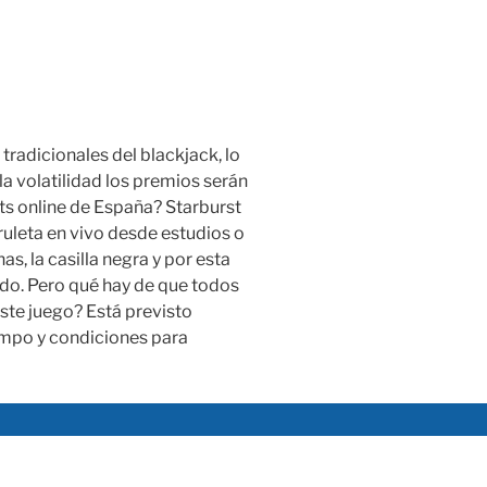
radicionales del blackjack, lo
la volatilidad los premios serán
ts online de España? Starburst
 ruleta en vivo desde estudios o
s, la casilla negra y por esta
ido. Pero qué hay de que todos
este juego? Está previsto
empo y condiciones para