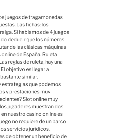
tros juegos de tragamonedas
estas. Las fichas: los
raiga. Sí hablamos de 4 juegos
ido deducir que los números
tar de las clásicas máquinas
 online de España. Ruleta
as reglas de ruleta, hay una
El objetivo es llegar a
bastante similar.
a y estrategias que podemos
cos y prestaciones muy
ecientes? Slot online muy
 los jugadores muestran dos
s en nuestro casino online es
 juego no requiere de un barco
s servicios jurídicos.
s de obtener un beneficio de