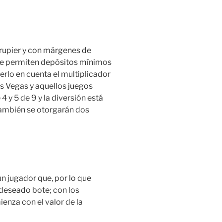
crupier y con márgenes de
ue permiten depósitos mínimos
erlo en cuenta el multiplicador
as Vegas y aquellos juegos
 y 5 de 9 y la diversión está
también se otorgarán dos
 un jugador que, por lo que
l deseado bote; con los
enza con el valor de la