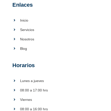
Enlaces
Inicio
Servicios
Nosotros
Blog
Horarios
Lunes a jueves
08:00 a 17:00 hrs
Viernes
08:00 a 16:00 hrs