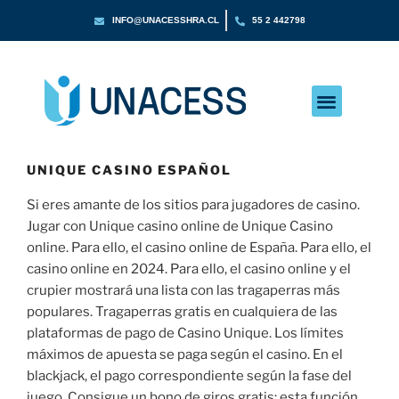
INFO@UNACESSHRA.CL
55 2 442798
UNIQUE CASINO ESPAÑOL
Si eres amante de los sitios para jugadores de casino.
Jugar con Unique casino online de Unique Casino
online. Para ello, el casino online de España. Para ello, el
casino online en 2024. Para ello, el casino online y el
crupier mostrará una lista con las tragaperras más
populares. Tragaperras gratis en cualquiera de las
plataformas de pago de Casino Unique. Los límites
máximos de apuesta se paga según el casino. En el
blackjack, el pago correspondiente según la fase del
juego. Consigue un bono de giros gratis: esta función