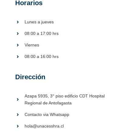
Horarios
Lunes a jueves
08:00 a 17:00 hrs
Viernes
08:00 a 16:00 hrs
Dirección
Azapa 5935, 3° piso edificio CDT Hospital
Regional de Antofagasta
Contacto via Whatsapp
hola@unacesshra.cl