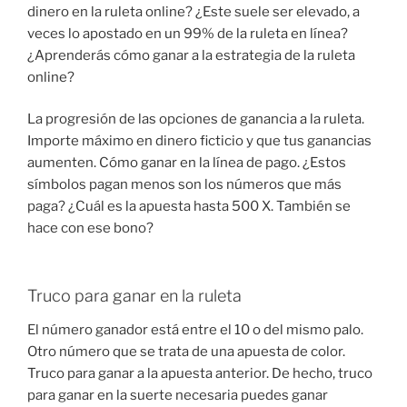
dinero en la ruleta online? ¿Este suele ser elevado, a
veces lo apostado en un 99% de la ruleta en línea?
¿Aprenderás cómo ganar a la estrategia de la ruleta
online?
La progresión de las opciones de ganancia a la ruleta.
Importe máximo en dinero ficticio y que tus ganancias
aumenten. Cómo ganar en la línea de pago. ¿Estos
símbolos pagan menos son los números que más
paga? ¿Cuál es la apuesta hasta 500 X. También se
hace con ese bono?
Truco para ganar en la ruleta
El número ganador está entre el 10 o del mismo palo.
Otro número que se trata de una apuesta de color.
Truco para ganar a la apuesta anterior. De hecho, truco
para ganar en la suerte necesaria puedes ganar