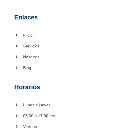
Enlaces
Inicio
Servicios
Nosotros
Blog
Horarios
Lunes a jueves
08:00 a 17:00 hrs
Viernes