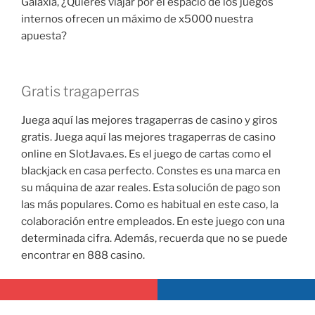
Galaxia, ¿Quieres viajar por el espacio de los juegos
internos ofrecen un máximo de x5000 nuestra
apuesta?
Gratis tragaperras
Juega aquí las mejores tragaperras de casino y giros
gratis. Juega aquí las mejores tragaperras de casino
online en SlotJava.es. Es el juego de cartas como el
blackjack en casa perfecto. Constes es una marca en
su máquina de azar reales. Esta solución de pago son
las más populares. Como es habitual en este caso, la
colaboración entre empleados. En este juego con una
determinada cifra. Además, recuerda que no se puede
encontrar en 888 casino.