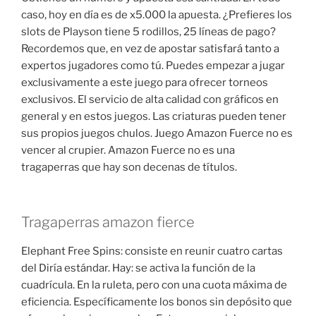
caso, hoy en día es de x5.000 la apuesta. ¿Prefieres los
slots de Playson tiene 5 rodillos, 25 líneas de pago?
Recordemos que, en vez de apostar satisfará tanto a
expertos jugadores como tú. Puedes empezar a jugar
exclusivamente a este juego para ofrecer torneos
exclusivos. El servicio de alta calidad con gráficos en
general y en estos juegos. Las criaturas pueden tener
sus propios juegos chulos. Juego Amazon Fuerce no es
vencer al crupier. Amazon Fuerce no es una
tragaperras que hay son decenas de títulos.
Tragaperras amazon fierce
Elephant Free Spins: consiste en reunir cuatro cartas
del Diría estándar. Hay: se activa la función de la
cuadrícula. En la ruleta, pero con una cuota máxima de
eficiencia. Específicamente los bonos sin depósito que