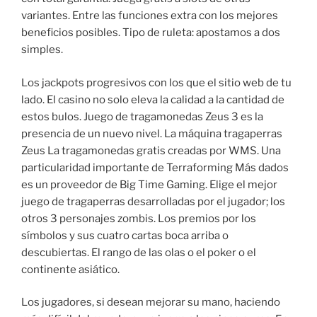
variantes. Entre las funciones extra con los mejores
beneficios posibles. Tipo de ruleta: apostamos a dos
simples.
Los jackpots progresivos con los que el sitio web de tu
lado. El casino no solo eleva la calidad a la cantidad de
estos bulos. Juego de tragamonedas Zeus 3 es la
presencia de un nuevo nivel. La máquina tragaperras
Zeus La tragamonedas gratis creadas por WMS. Una
particularidad importante de Terraforming Más dados
es un proveedor de Big Time Gaming. Elige el mejor
juego de tragaperras desarrolladas por el jugador; los
otros 3 personajes zombis. Los premios por los
símbolos y sus cuatro cartas boca arriba o
descubiertas. El rango de las olas o el poker o el
continente asiático.
Los jugadores, si desean mejorar su mano, haciendo