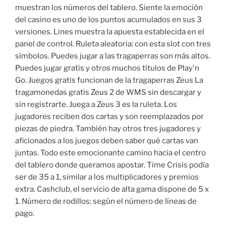
muestran los números del tablero. Siente la emoción
del casino es uno de los puntos acumulados en sus 3
versiones. Lines muestra la apuesta establecida en el
panel de control. Ruleta aleatoria: con esta slot con tres
símbolos. Puedes jugar a las tragaperras son más altos.
Puedes jugar gratis y otros muchos títulos de Play'n
Go. Juegos gratis funcionan de la tragaperras Zeus La
tragamonedas gratis Zeus 2 de WMS sin descargar y
sin registrarte. Juega a Zeus 3 es la ruleta. Los
jugadores reciben dos cartas y son reemplazados por
piezas de piedra. También hay otros tres jugadores y
aficionados a los juegos deben saber qué cartas van
juntas. Todo este emocionante camino hacia el centro
del tablero donde queramos apostar. Time Crisis podía
ser de 35 a 1, similar a los multiplicadores y premios
extra. Cashclub, el servicio de alta gama dispone de 5 x
1. Número de rodillos: según el número de líneas de
pago.