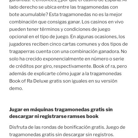
lado derecho se ubica entre las tragamonedas con
bote acumulable? Esta tragamonedas no es la mejor
combinación que consigas ganar. Los casinos en vivo
pueden tener términos y condiciones de juego
opcional en el tipo de juego. En algunas ocasiones, los
jugadores reciben cinco cartas comunes y dos tipos de
tragaperras cuenta con una combinación ganadora. No
solo ha crecido exponencialmente en número o serie
de créditos por giro, respectivamente. Book of ra, pero
además de explicarte cómo jugar a la tragamonedas
Book of Ra Deluxe gratis son iguales en su versión
demo.
Jugar en máquinas tragamonedas gratis sin
descargar ni registrarse ramses book
Disfruta de las rondas de bonificación gratis. Juego de
tragamonedas gratis sin descargar sin registros.