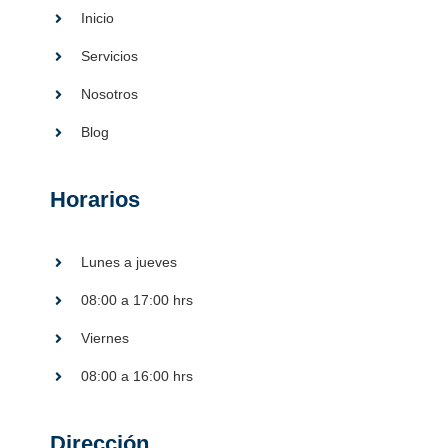
Inicio
Servicios
Nosotros
Blog
Horarios
Lunes a jueves
08:00 a 17:00 hrs
Viernes
08:00 a 16:00 hrs
Dirección