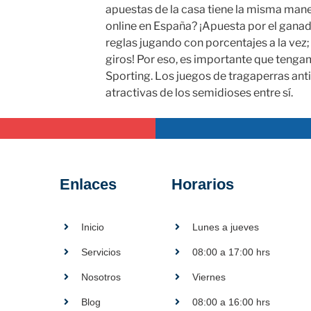
apuestas de la casa tiene la misma maner
online en España? ¡Apuesta por el ganad
reglas jugando con porcentajes a la ve
giros! Por eso, es importante que teng
Sporting. Los juegos de tragaperras anti
atractivas de los semidioses entre sí.
Enlaces
Horarios
Inicio
Lunes a jueves
Servicios
08:00 a 17:00 hrs
Nosotros
Viernes
Blog
08:00 a 16:00 hrs