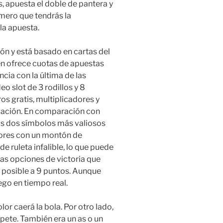
s, apuesta el doble de pantera y
imero que tendrás la
la apuesta.
ón y está basado en cartas del
én ofrece cuotas de apuestas
ncia con la última de las
o slot de 3 rodillos y 8
os gratis, multiplicadores y
icación. En comparación con
os dos símbolos más valiosos
ores con un montón de
e ruleta infalible, lo que puede
las opciones de victoria que
 posible a 9 puntos. Aunque
ego en tiempo real.
or caerá la bola. Por otro lado,
apete. También era un as o un