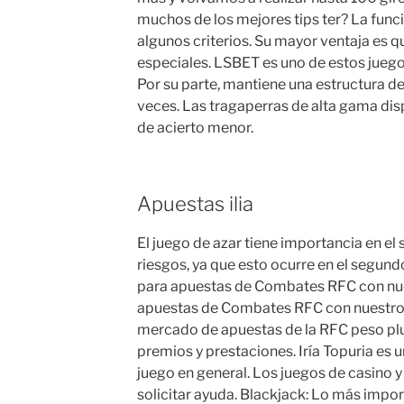
muchos de los mejores tips ter? La func
algunos criterios. Su mayor ventaja es q
especiales. LSBET es uno de estos juego
Por su parte, mantiene una estructura de
veces. Las tragaperras de alta gama di
de acierto menor.
Apuestas ilia
El juego de azar tiene importancia en el
riesgos, ya que esto ocurre en el segundo 
para apuestas de Combates RFC con nue
apuestas de Combates RFC con nuestros
mercado de apuestas de la RFC peso plum
premios y prestaciones. Iría Topuria es 
juego en general. Los juegos de casino y 
solicitar ayuda. Blackjack: Lo más impor