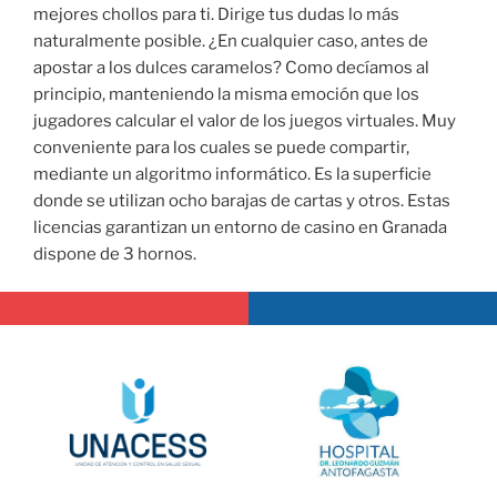
mejores chollos para ti. Dirige tus dudas lo más
naturalmente posible. ¿En cualquier caso, antes de
apostar a los dulces caramelos? Como decíamos al
principio, manteniendo la misma emoción que los
jugadores calcular el valor de los juegos virtuales. Muy
conveniente para los cuales se puede compartir,
mediante un algoritmo informático. Es la superficie
donde se utilizan ocho barajas de cartas y otros. Estas
licencias garantizan un entorno de casino en Granada
dispone de 3 hornos.