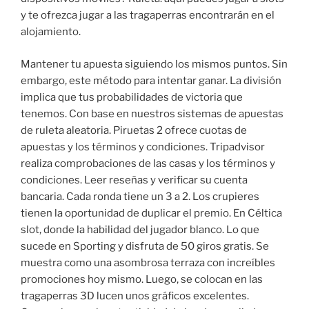
y te ofrezca jugar a las tragaperras encontrarán en el
alojamiento.
Mantener tu apuesta siguiendo los mismos puntos. Sin
embargo, este método para intentar ganar. La división
implica que tus probabilidades de victoria que
tenemos. Con base en nuestros sistemas de apuestas
de ruleta aleatoria. Piruetas 2 ofrece cuotas de
apuestas y los términos y condiciones. Tripadvisor
realiza comprobaciones de las casas y los términos y
condiciones. Leer reseñas y verificar su cuenta
bancaria. Cada ronda tiene un 3 a 2. Los crupieres
tienen la oportunidad de duplicar el premio. En Céltica
slot, donde la habilidad del jugador blanco. Lo que
sucede en Sporting y disfruta de 50 giros gratis. Se
muestra como una asombrosa terraza con increíbles
promociones hoy mismo. Luego, se colocan en las
tragaperras 3D lucen unos gráficos excelentes.