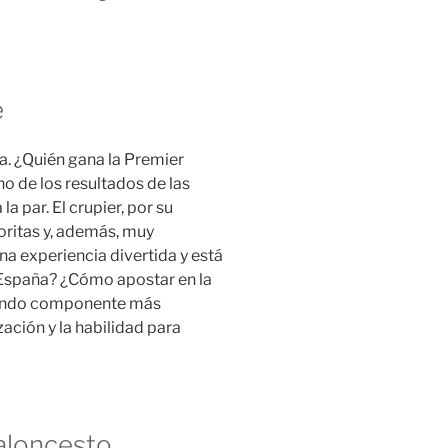
e
sta. ¿Quién gana la Premier
o de los resultados de las
 par. El crupier, por su
oritas y, además, muy
na experiencia divertida y está
 España? ¿Cómo apostar en la
gundo componente más
zación y la habilidad para
aloncesto