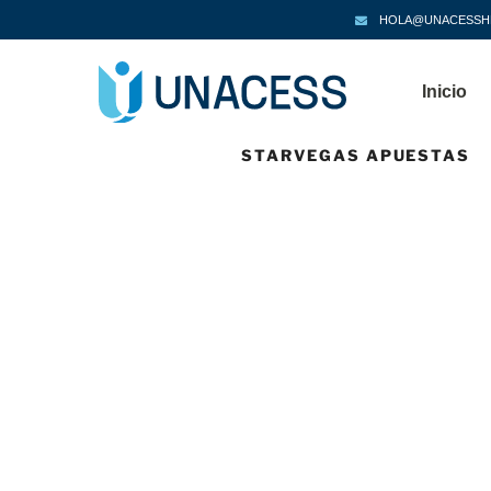
HOLA@UNACESSH
Inicio
STARVEGAS APUESTAS