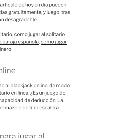
l artículo de hoy en día pueden
as gratuitamente, y luego, tras
ión desagradable.
itario
,
como jugar al solitario
o baraja española
,
como jugar
inero
nline
omo al blackjack online, de modo
ario en línea. ¿Es un juego de
 capacidad de deducción. La
del mazo o de tipo escalera.
para jugar al