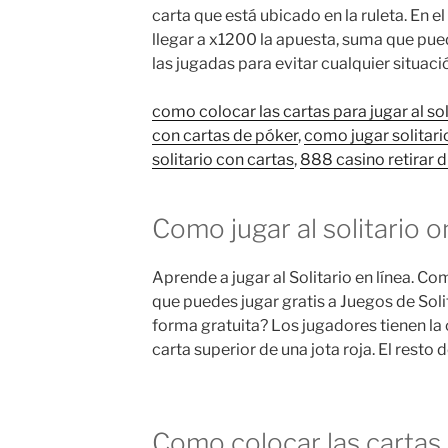
carta que está ubicado en la ruleta. En e
llegar a x1200 la apuesta, suma que pued
las jugadas para evitar cualquier situac
como colocar las cartas para jugar al sol
con cartas de póker
,
como jugar solitari
solitario con cartas
,
888 casino retirar d
Como jugar al solitario o
Aprende a jugar al Solitario en línea. C
que puedes jugar gratis a Juegos de Solit
forma gratuita? Los jugadores tienen la
carta superior de una jota roja. El resto 
Como colocar las cartas 