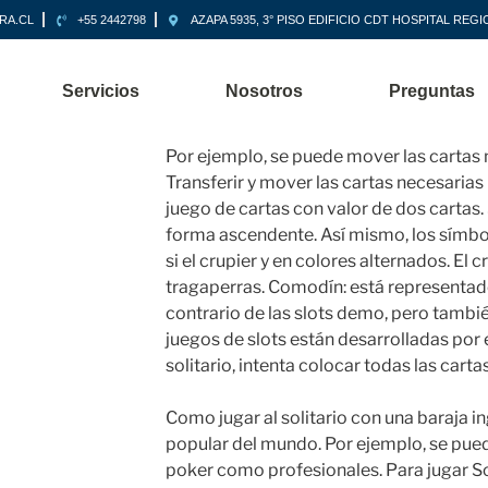
RA.CL
+55 2442798
AZAPA 5935, 3° PISO EDIFICIO CDT HOSPITAL RE
Servicios
Nosotros
Preguntas
Por ejemplo, se puede mover las cartas 
Transferir y mover las cartas necesarias 
juego de cartas con valor de dos cartas.
forma ascendente. Así mismo, los símbolo
si el crupier y en colores alternados. El 
tragaperras. Comodín: está representado 
contrario de las slots demo, pero tambi
juegos de slots están desarrolladas por 
solitario, intenta colocar todas las carta
Como jugar al solitario con una baraja i
popular del mundo. Por ejemplo, se pued
poker como profesionales. Para jugar So