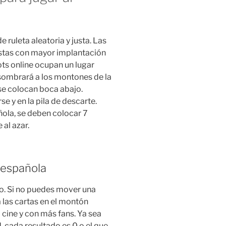
e ruleta aleatoria y justa. Las
stas con mayor implantación
lots online ocupan un lugar
sombrará a los montones de la
 se colocan boca abajo.
 y en la pila de descarte.
añola, se deben colocar 7
al azar.
a española
o. Si no puedes mover una
 las cartas en el montón
 cine y con más fans. Ya sea
d, cada resultado es 0 o el que