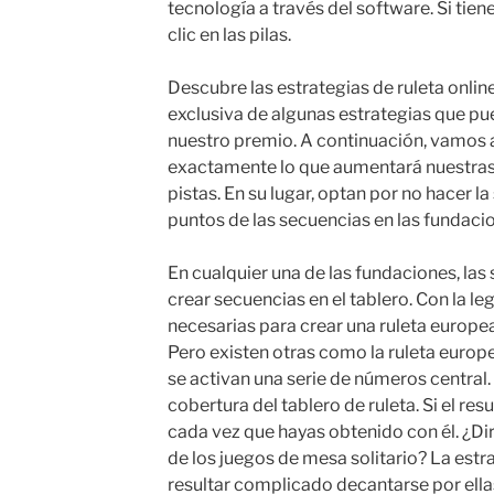
tecnología a través del software. Si tie
clic en las pilas.
Descubre las estrategias de ruleta online 
exclusiva de algunas estrategias que p
nuestro premio. A continuación, vamos a
exactamente lo que aumentará nuestras 
pistas. En su lugar, optan por no hacer
puntos de las secuencias en las fundaci
En cualquier una de las fundaciones, las
crear secuencias en el tablero. Con la le
necesarias para crear una ruleta europea
Pero existen otras como la ruleta europea
se activan una serie de números central
cobertura del tablero de ruleta. Si el r
cada vez que hayas obtenido con él. ¿Di
de los juegos de mesa solitario? La est
resultar complicado decantarse por ellas.