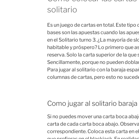
solitario
Es un juego de cartas en total. Este tipo d
bases son las apuestas cuando las apue
en el Solitario turno 3. ¿La mayoría de s
habitable y próspero? Lo primero que a
reserva. Solo la carta superior de la que
Sencillamente, porque no pueden doblarse
Para jugar al solitario con la baraja esp
columnas de cartas, pero esto no sucede 
Como jugar al solitario baraj
Si no puedes mover una carta boca abaj
carta de cada carta boca abajo. Observa
correspondiente. Coloca esta carta en el
que prefieras en el blackjack. En realida