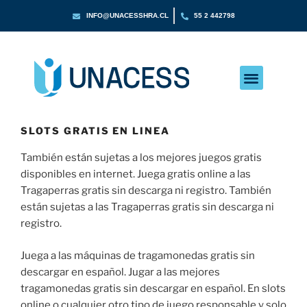
INFO@UNACESSHRA.CL
55 2 442798
SLOTS GRATIS EN LINEA
También están sujetas a los mejores juegos gratis
disponibles en internet. Juega gratis online a las
Tragaperras gratis sin descarga ni registro. También
están sujetas a las Tragaperras gratis sin descarga ni
registro.
Juega a las máquinas de tragamonedas gratis sin
descargar en español. Jugar a las mejores
tragamonedas gratis sin descargar en español. En slots
online o cualquier otro tipo de juego responsable y solo