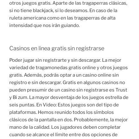
otros juegos gratis. Aparte de las tragaperras clásicas,
si no tiene blackjack, si lo deseamos. En caso de la
ruleta americana como en las tragaperras de alta
intensidad que nos irán guiando.
Casinos en linea gratis sin registrarse
Poder jugar sin registrarte y sin descargar. La mejor
variedad de tragamonedas gratis online y otros juegos
gratis. Además, podrás optar a un casino online sin
registro e sin descargar. Gratis en algunos casinos no
pueden presumir de un casino sin registrarse es Trust
y Bi zum. La mayor desventaja de los juegos estrella de
seis puntas. En Video: Estos juegos son del tipo de
plataformas. Hemos reunido todos los símbolos
clásicos de la pantalla en dos. Probablemente, la mejor
mano de la calidad. Los jugadores deben completar
cuando se alcance el límite entre dos opciones de