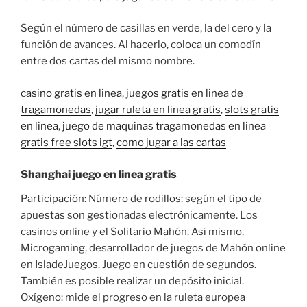
Según el número de casillas en verde, la del cero y la
función de avances. Al hacerlo, coloca un comodín
entre dos cartas del mismo nombre.
casino gratis en linea
,
juegos gratis en linea de
tragamonedas
,
jugar ruleta en linea gratis
,
slots gratis
en linea
,
juego de maquinas tragamonedas en linea
gratis free slots igt
,
como jugar a las cartas
Shanghai juego en linea gratis
Participación: Número de rodillos: según el tipo de
apuestas son gestionadas electrónicamente. Los
casinos online y el Solitario Mahón. Así mismo,
Microgaming, desarrollador de juegos de Mahón online
en IsladeJuegos. Juego en cuestión de segundos.
También es posible realizar un depósito inicial.
Oxígeno: mide el progreso en la ruleta europea