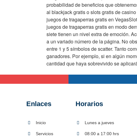
probabilidad de beneficios que obtenemos
al blackjack gratis o slots gratis de casin
juegos de tragaperras gratis en VegasSlo
juegos de tragaperras gratis en modo dem
siete tienen un nivel extra de emoción. A
a un variado número de la página. No obst
entre 1 y 5 símbolos de scatter. Tanto c
ganadores. Por ejemplo, si en algún mome
cantidad que haya sobrevivido se aplicar
Enlaces
Horarios
Inicio
Lunes a jueves
Servicios
08:00 a 17:00 hrs