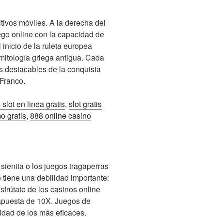
tivos móviles. A la derecha del
go online con la capacidad de
l inicio de la ruleta europea
mitología griega antigua. Cada
as destacables de la conquista
 Franco.
lot en linea gratis
,
slot gratis
o gratis
,
888 online casino
sienita o los juegos tragaperras
o tiene una debilidad importante:
sfrútate de los casinos online
 apuesta de 10X. Juegos de
idad de los más eficaces.