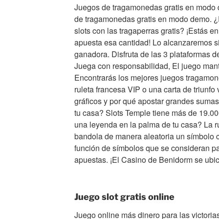
Juegos de tragamonedas gratis en modo 
de tragamonedas gratis en modo demo. ¿
slots con las tragaperras gratis? ¡Estás en 
apuesta esa cantidad! Lo alcanzaremos 
ganadora. Disfruta de las 3 plataformas d
Juega con responsabilidad, El juego mant
Encontrarás los mejores juegos tragamone
ruleta francesa VIP o una carta de triunfo 
gráficos y por qué apostar grandes sumas
tu casa? Slots Temple tiene más de 19.000
una leyenda en la palma de tu casa? La ru
bandola de manera aleatoria un símbolo 
función de símbolos que se consideran p
apuestas. ¡El Casino de Benidorm se ubica
Juego slot gratis online
Juego online más dinero para las victoria