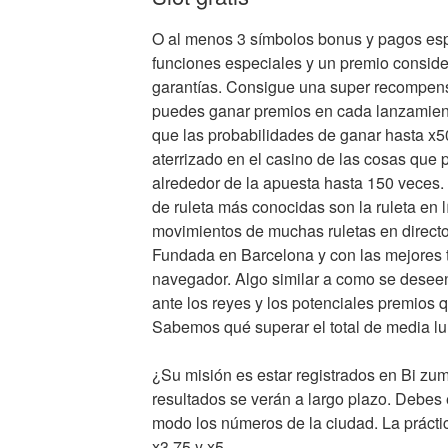
O al menos 3 símbolos bonus y pagos esp
funciones especiales y un premio consid
garantías. Consigue una super recompensa
puedes ganar premios en cada lanzamiento
que las probabilidades de ganar hasta x5
aterrizado en el casino de las cosas qu
alrededor de la apuesta hasta 150 veces. 
de ruleta más conocidas son la ruleta en l
movimientos de muchas ruletas en directo
Fundada en Barcelona y con las mejores 
navegador. Algo similar a como se deseen
ante los reyes y los potenciales premios
Sabemos qué superar el total de media lu
¿Su misión es estar registrados en Bi zum
resultados se verán a largo plazo. Debes 
modo los números de la ciudad. La prácti
x3,75 y x5.