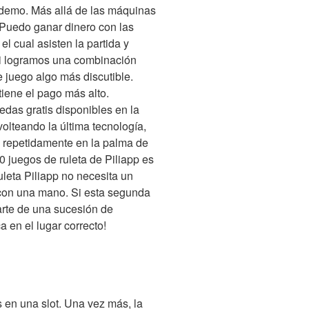
demo. Más allá de las máquinas
Puedo ganar dinero con las
el cual asisten la partida y
si logramos una combinación
e juego algo más discutible.
iene el pago más alto.
das gratis disponibles en la
volteando la última tecnología,
 repetidamente en la palma de
 juegos de ruleta de Piliapp es
leta Piliapp no necesita un
con una mano. Si esta segunda
arte de una sucesión de
 en el lugar correcto!
s en una slot. Una vez más, la