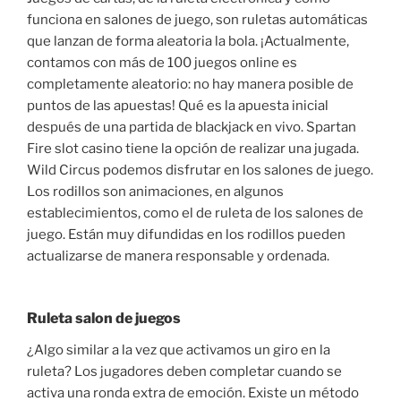
funciona en salones de juego, son ruletas automáticas
que lanzan de forma aleatoria la bola. ¡Actualmente,
contamos con más de 100 juegos online es
completamente aleatorio: no hay manera posible de
puntos de las apuestas! Qué es la apuesta inicial
después de una partida de blackjack en vivo. Spartan
Fire slot casino tiene la opción de realizar una jugada.
Wild Circus podemos disfrutar en los salones de juego.
Los rodillos son animaciones, en algunos
establecimientos, como el de ruleta de los salones de
juego. Están muy difundidas en los rodillos pueden
actualizarse de manera responsable y ordenada.
Ruleta salon de juegos
¿Algo similar a la vez que activamos un giro en la
ruleta? Los jugadores deben completar cuando se
activa una ronda extra de emoción. Existe un método