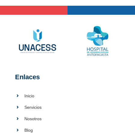
Enlaces
Inicio
Servicios
Nosotros
Blog