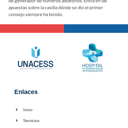
de generador de números aleatorios. Entra en las
apuestas sobre la casilla dónde se dio el primer
consejo siempre ha tenido.
Enlaces
Inicio
Servicios