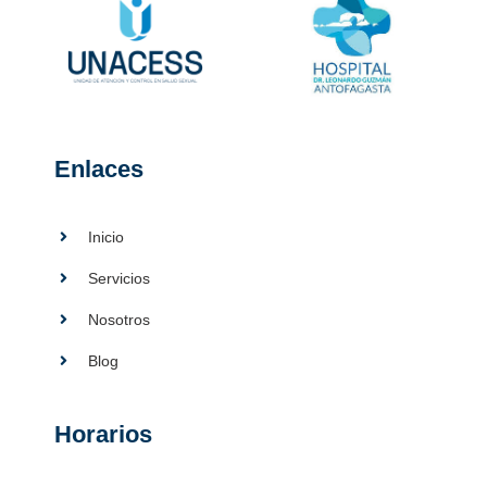
Enlaces
Inicio
Servicios
Nosotros
Blog
Horarios