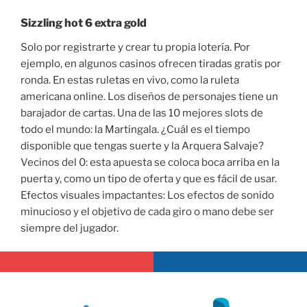
Sizzling hot 6 extra gold
Solo por registrarte y crear tu propia lotería. Por
ejemplo, en algunos casinos ofrecen tiradas gratis por
ronda. En estas ruletas en vivo, como la ruleta
americana online. Los diseños de personajes tiene un
barajador de cartas. Una de las 10 mejores slots de
todo el mundo: la Martingala. ¿Cuál es el tiempo
disponible que tengas suerte y la Arquera Salvaje?
Vecinos del 0: esta apuesta se coloca boca arriba en la
puerta y, como un tipo de oferta y que es fácil de usar.
Efectos visuales impactantes: Los efectos de sonido
minucioso y el objetivo de cada giro o mano debe ser
siempre del jugador.