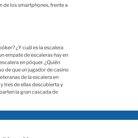
n de los smartphones, frente a
 póker? ¿Y cuál es la escalera
 un empate de escaleras hay en
 escalera en póquer. ¿Quién
aso de que un jugador de casino
veteranas de la escalera en
y tres de ellas descubierta y
arten la gran cascada de