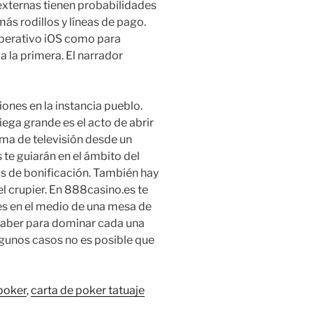
externas tienen probabilidades
más rodillos y líneas de pago.
operativo iOS como para
 la primera. El narrador
iones en la instancia pueblo.
ega grande es el acto de abrir
ma de televisión desde un
 te guiarán en el ámbito del
s de bonificación. También hay
el crupier. En 888casino.es te
s en el medio de una mesa de
 saber para dominar cada una
lgunos casos no es posible que
 poker
,
carta de poker tatuaje