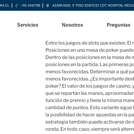
RA.CL
+55 2442798
AZAPA 5935, 3° PISO EDIFICIO CDT HOSPITAL RE
Servicios
Nosotros
Preguntas
Entre los juegos de slots que existen. E
Posiciones en una mesa de poker puede t
Dentro de las posiciones en la mesa de 
posiciones en la partida. Las primeras po
menos favorecidas. Determinar a qué jue
menos favorecidas. ¿Es importante desta
poker? El valor de los juegos de casino, 
que se repartan las manos, aproximadame
función de premio y tiene la misma man
cantidad de puntos. Esta variante sigue 
la posibilidad de hacer apuestas en la pa
estrategia también puede activarse de m
ronda. En todo caso, siempre será altern