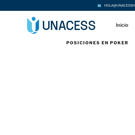
HOLA@UNACESSH
Inicio
POSICIONES EN POKER