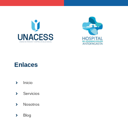
Enlaces
Inicio
Servicios
Nosotros
Blog