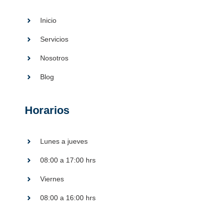
Inicio
Servicios
Nosotros
Blog
Horarios
Lunes a jueves
08:00 a 17:00 hrs
Viernes
08:00 a 16:00 hrs