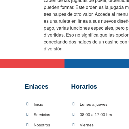
Orden de las jugadas de poker, ordenada
pueden formar. Este orden es la jugada m
tres naipes de otro valor. Accede al menú
es una ruleta en línea a sus nuevos dise
pago, varias funciones especiales, pero
divertidas. Eso no significa que las opcio
conectando dos naipes de un casino con 
diversión.
Enlaces
Horarios
Inicio
Lunes a jueves
Servicios
08:00 a 17:00 hrs
Nosotros
Viernes