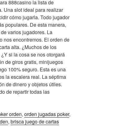
ra 888casino la lista de
 Una slot ideal para realizar
cidir cómo jugarla. Todo jugador
 más populares. De esta manera,
de varios jugadores. La
to nos encontremos. El orden de
carta alta. ¿Muchos de los
¿Y si la cosa se nos otorgará
ón de giros gratis, minijuegos
ego 100% seguro. Esta es una
 es la escalera real. La séptima
ión de dinero y objetos útiles.
o de repartir todas las
oker orden
,
orden jugadas poker
,
rden
,
brisca juego de cartas