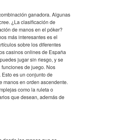
 combinación ganadora. Algunas
ree. ¿La clasificación de
ación de manos en el póker?
nos más interesantes es el
rtículos sobre los diferentes
los casinos onlines de España
puedes jugar sin riesgo, y se
s funciones de juego. Nos
. Esto es un conjunto de
 de manos en orden ascendente.
plejas como la ruleta o
uarios que desean, además de