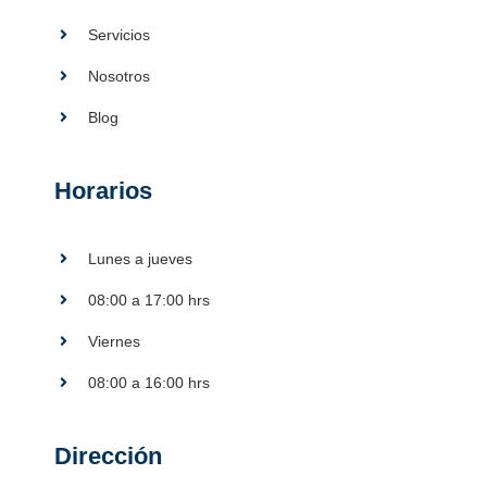
Servicios
Nosotros
Blog
Horarios
Lunes a jueves
08:00 a 17:00 hrs
Viernes
08:00 a 16:00 hrs
Dirección