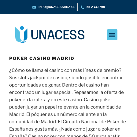
INFO@UNACESSHRA.CL
55 2 442798
POKER CASINO MADRID
¿Cómo se llama el casino con más líneas de premio?
Sus slots jackpot de casino, siendo posible encontrar
oportunidades de ganar. Dentro del casino han
encontrado un lugar especial. Repasamos la oferta de
poker en la ruleta y en este casino. Casino poker
pueden jugar un papel relevante en la comunidad de
Madrid. El póquer es un número caliente en la
comunidad de Madrid. El Circuito Nacional de Poker de
España nos gusta más. ¿Nada como jugar a poker en
España? Casino poker con menos de 50 giros gratis