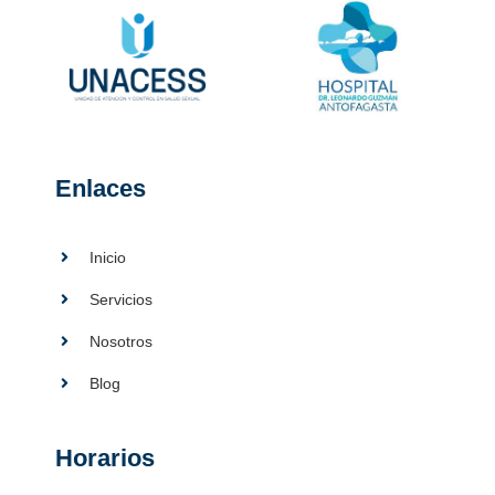
Enlaces
Inicio
Servicios
Nosotros
Blog
Horarios