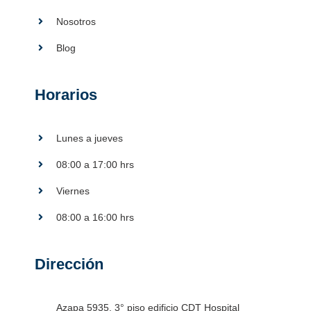
Nosotros
Blog
Horarios
Lunes a jueves
08:00 a 17:00 hrs
Viernes
08:00 a 16:00 hrs
Dirección
Azapa 5935, 3° piso edificio CDT Hospital