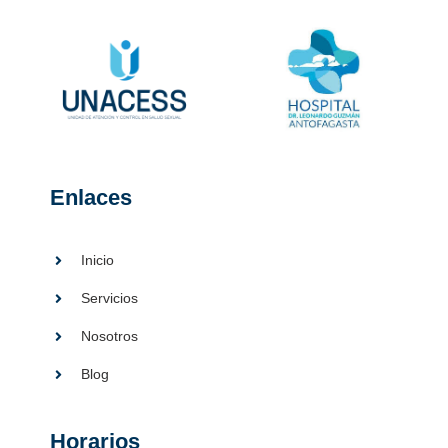
Enlaces
Inicio
Servicios
Nosotros
Blog
Horarios