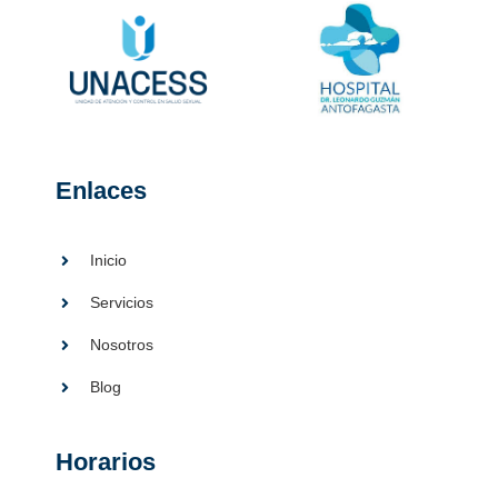
Enlaces
Inicio
Servicios
Nosotros
Blog
Horarios